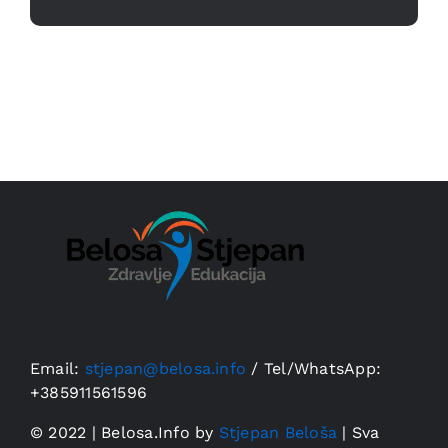
Email:
stjepan@belosa.info
/
Tel/WhatsApp:
+385911561596
© 2022 | Belosa.Info by
Stjepan Beloša
| Sva