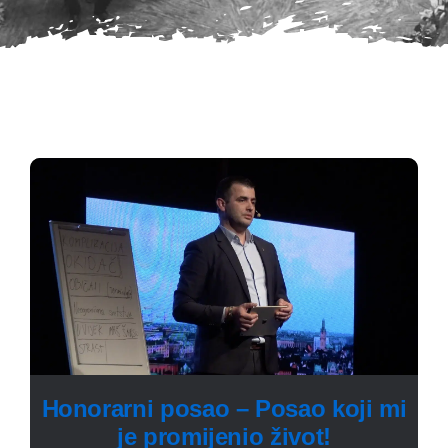
Honorarni posao – Posao koji mi
je promijenio život!