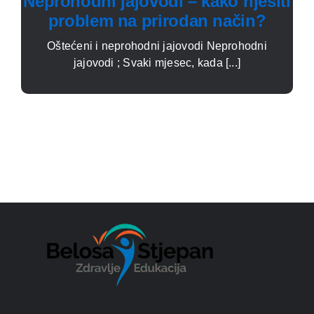
Neprohodni jajovodi – kako riješiti
problem na prirodan način?
Oštećeni i neprohodni jajovodi Neprohodni
jajovodi ; Svaki mjesec, kada [...]