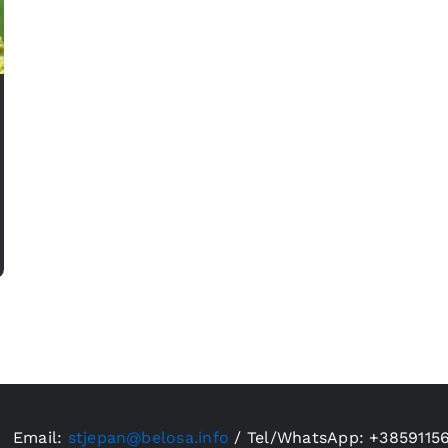
Email:
stjepan@belosa.info
/
Tel/WhatsApp: +3859115