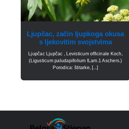
Ljupčac, začin ljupkoga okusa
s ljekovitim svojstvima
Ljupčac Ljupčac , Levisticum officinale Koch,
(Ligusticum palu­dapifolium ILam.1 Aschers.)
Porodica: štitarke, [...]