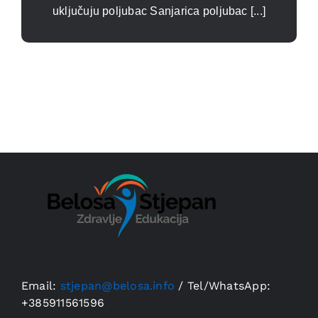
uključuju poljubac Sanjarica poljubac [...]
Email:
stjepan@belosa.info
/
Tel/WhatsApp:
+385911561596