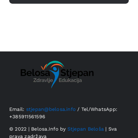
Email:
stjepan@belosa.info
/
Tel/WhatsApp:
+385911561596
© 2022 | Belosa.Info by
Stjepan Beloša
| Sva
prava zadržava