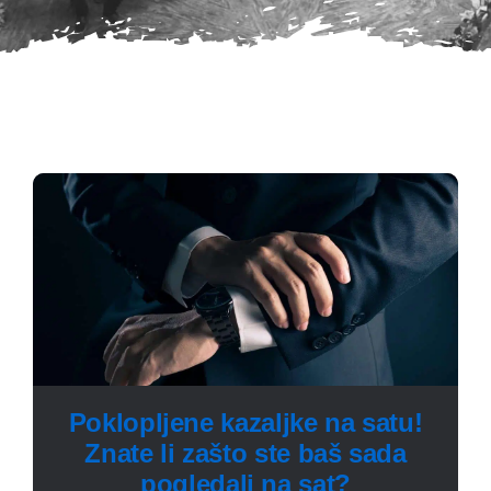
Poklopljene kazaljke na satu!
Znate li zašto ste baš sada
pogledali na sat?