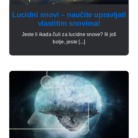
Lucidni snovi – naučite upravljati
vlastitim snovima!
Jeste li ikada čuli za lucidne snove? Ili još
bolje, jeste [...]