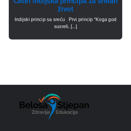
Četiri indijska principa za sretan
život
Indijski princip sa sreću Prvi princip “Koga god
susreli, [...]