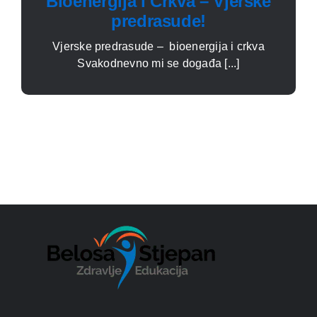
Bioenergija i Crkva – Vjerske
predrasude!
Vjerske predrasude – bioenergija i crkva
Svakodnevno mi se događa [...]