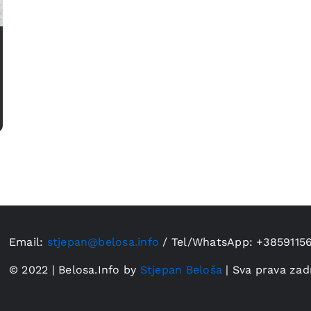
Email:
stjepan@belosa.info
/
Tel/WhatsApp: +3859115
© 2022 | Belosa.Info by
Stjepan Beloša
| Sva prava zad