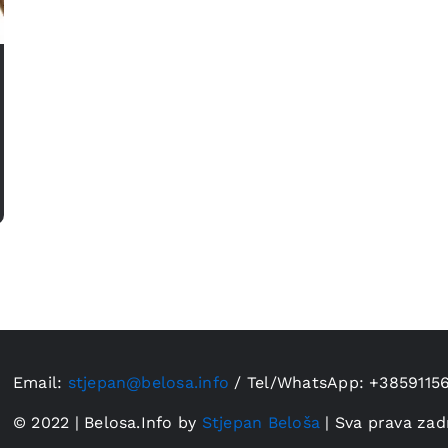
Email:
stjepan@belosa.info
/
Tel/WhatsApp: +3859115
© 2022 | Belosa.Info by
Stjepan Beloša
| Sva prava zad