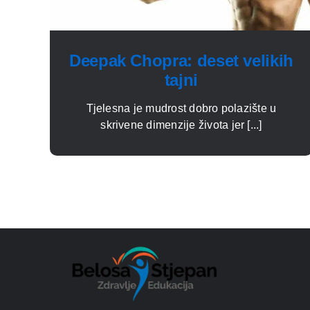
Deepak Chopra: deset velikih
tajni
Tjelesna je mudrost dobro polazište u
skrivene dimenzije života jer [...]