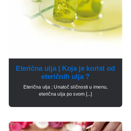
Eterična ulja | Koja je korist od
eteričnih ulja ?
Eterična ulja ; Unatoč sličnosti u imenu,
eterična ulja po svom [...]