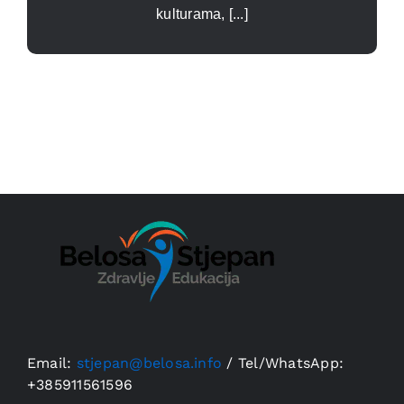
kulturama, [...]
Email:
stjepan@belosa.info
/
Tel/WhatsApp:
+385911561596