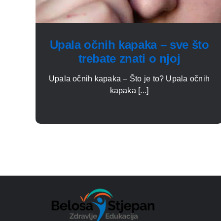
Upala očnih kapaka – sve što
trebate znati o njoj
Upala očnih kapaka – Što je to? Upala očnih
kapaka [...]