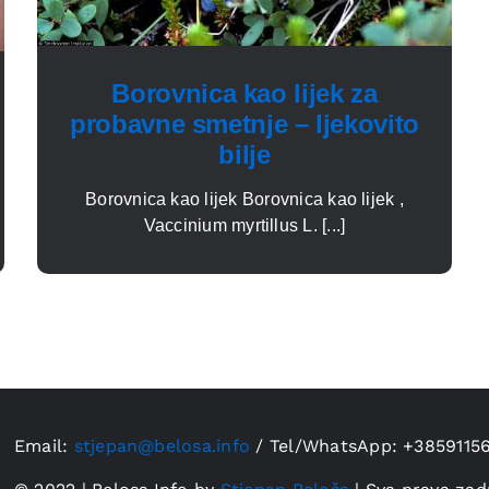
Borovnica kao lijek za
probavne smetnje – ljekovito
bilje
Borovnica kao lijek Borovnica kao lijek ,
Vaccinium myrtillus L. [...]
Email:
stjepan@belosa.info
/
Tel/WhatsApp: +3859115