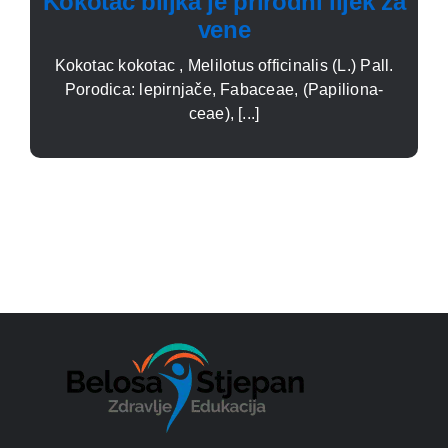
Kokotac biljka je prirodni lijek za
vene
Kokotac kokotac , Melilotus officinalis (L.) Pall.
Porodica: lepirnjače, Fabaceae, (Papiliona­
ceae), [...]