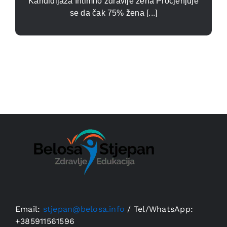
Kandidijaza Intimno zdravlje žena Procjenjuje
se da čak 75% žena [...]
Email:
stjepan@belosa.info
/
Tel/WhatsApp:
+385911561596