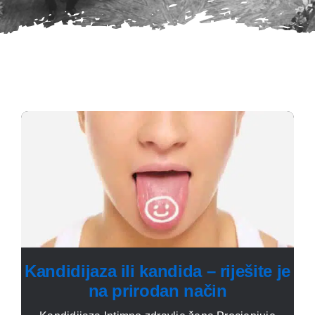
Kandidijaza ili kandida – riješite je
na prirodan način