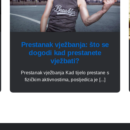
Prestanak vježbanja: što se
dogodi kad prestanete
vježbati?
Prestanak vježbanja Kad tijelo prestane s
fizičkim aktivnostima, posljedica je [...]