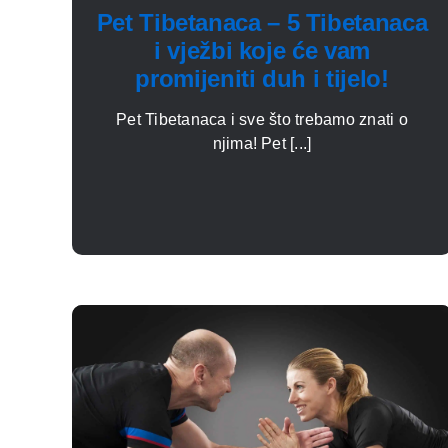
Pet Tibetanaca – 5 Tibetanaca
i vježbi koje će vam
promijeniti duh i tijelo!
Pet Tibetanaca i sve što trebamo znati o
njima! Pet [...]