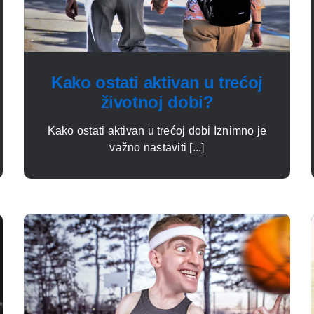
Kako ostati aktivan u trećoj
životnoj dobi?
Kako ostati aktivan u trećoj dobi Iznimno je
važno nastaviti [...]