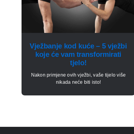
Vježbanje kod kuće – 5 vježbi
koje će vam transformirati
tjelo!
Nakon primjene ovih vježbi, vaše tijelo više
nikada neće biti isto!