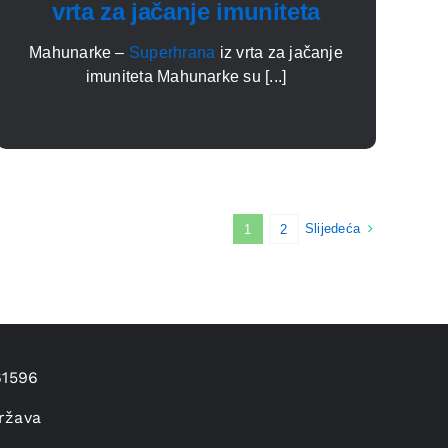
vrta za jačanje imuniteta
Mahunarke –
Superhrana
iz vrta za jačanje
imuniteta Mahunarke su [...]
Slijedeća
1
2
61596
ržava