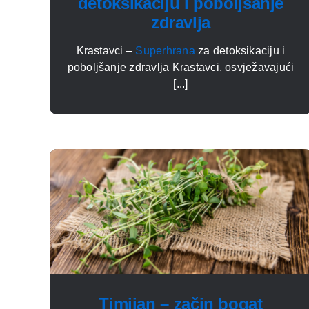
detoksikaciju i poboljšanje
zdravlja
Krastavci –
Superhrana
za detoksikaciju i
poboljšanje zdravlja Krastavci, osvježavajući
[...]
Timijan – začin bogat