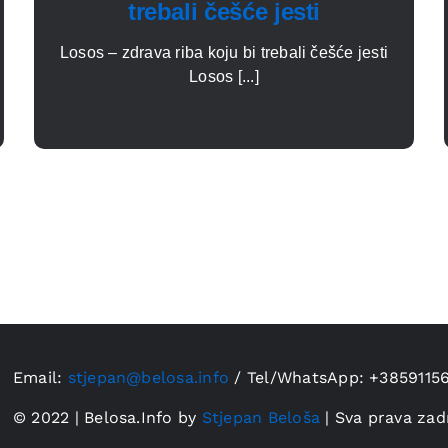
trebali češće jesti
Losos – zdrava riba koju bi trebali češće jesti
Losos [...]
Email:
stjepan@belosa.info
/
Tel/WhatsApp: +3859115
© 2022 | Belosa.Info by
Stjepan Beloša
| Sva prava zad