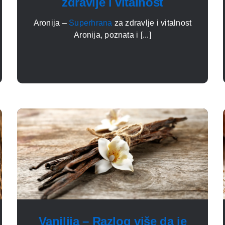
zdravlje i vitalnost
Aronija –
Superhrana
za zdravlje i vitalnost
Aronija, poznata i [...]
Vanilija – Razlog više da je