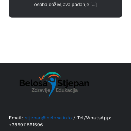
osoba doživljava padanje [...]
Email:
stjepan@belosa.info
/
Tel/WhatsApp:
+385911561596