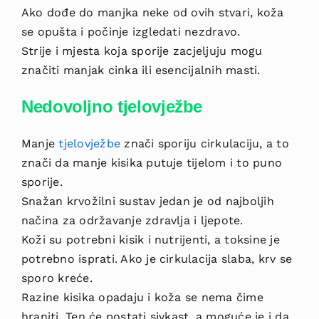
Ako dođe do manjka neke od ovih stvari, koža
se opušta i počinje izgledati nezdravo.
Strije i mjesta koja sporije zacjeljuju mogu
značiti manjak cinka ili esencijalnih masti.
Nedovoljno tjelovježbe
Manje
tjelovježbe
znači sporiju cirkulaciju, a to
znači da manje kisika putuje tijelom i to puno
sporije.
Snažan krvožilni sustav jedan je od najboljih
načina za održavanje zdravlja i ljepote.
Koži su potrebni kisik i nutrijenti, a toksine je
potrebno isprati. Ako je cirkulacija slaba, krv se
sporo kreće.
Razine kisika opadaju i koža se nema čime
hraniti. Ten će postati sivkast, a moguće je i da