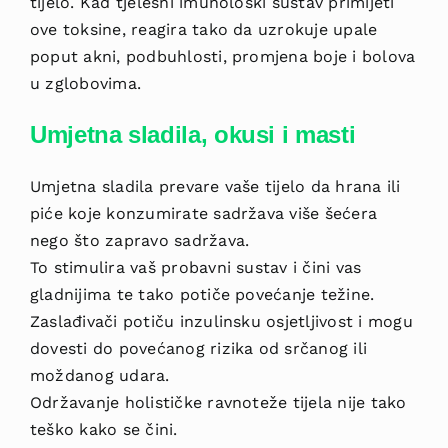
tijelo. Kad tjelesni imunološki sustav primijeti
ove toksine, reagira tako da uzrokuje upale
poput akni, podbuhlosti, promjena boje i bolova
u zglobovima.
Umjetna sladila, okusi i masti
Umjetna sladila prevare vaše tijelo da hrana ili
piće koje konzumirate sadržava više šećera
nego što zapravo sadržava.
To stimulira vaš probavni sustav i čini vas
gladnijima te tako potiče povećanje težine.
Zaslađivači potiču inzulinsku osjetljivost i mogu
dovesti do povećanog rizika od srčanog ili
moždanog udara.
Održavanje holističke ravnoteže tijela nije tako
teško kako se čini.