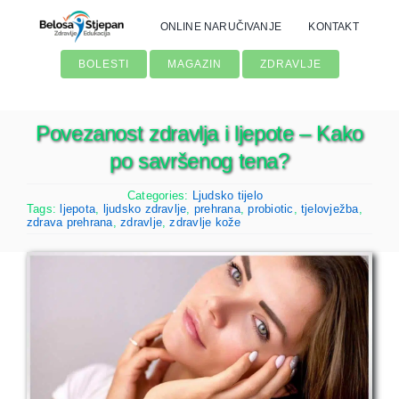
Skip
ONLINE NARUČIVANJE
KONTAKT
to
content
BOLESTI
MAGAZIN
ZDRAVLJE
Povezanost zdravlja i ljepote – Kako
po savršenog tena?
Categories:
Ljudsko tijelo
Tags:
ljepota
,
ljudsko zdravlje
,
prehrana
,
probiotic
,
tjelovježba
,
zdrava prehrana
,
zdravlje
,
zdravlje kože