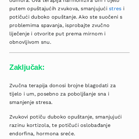
odmora. Ova terapija harmonizira um i tijelo
putem opuštajućih zvukova, s
manjujući
stres
i
potičući duboko opuštanje. Ako ste suočeni s
problemima spavanja, isprobajte zvučno
liječenje i otvorite put prema mirnom i
obnovljivom snu.
Zaključak:
Zvučna terapija donosi brojne blagodati za
tijelo i um, posebno za poboljšanje s
na i
smanjenje stresa.
Zvukovi potiču duboko opušt
anje, smanjujući
razinu kortizola, te potičući oslobađanje
endorfina, hormona sreće.