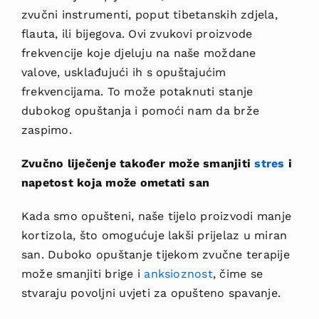
zvučni instrumenti, poput tibetanskih zdjela,
flauta, ili bijegova. Ovi zvukovi proizvode
frekvencije koje djeluju na naše moždane
valove, usklađujući ih s opuštajućim
frekvencijama. To može potaknuti stanje
dubokog opuštanja i pomoći nam da brže
zaspimo.
Zvučno liječenje također može sma
njiti
stres
i
napetost koja može ometati san
Kada smo opušteni, naše tijelo proizvodi manje
kortizola, što omogućuje lakši prijelaz u miran
san. Duboko opuštanje tijekom zvučne terapije
može smanjiti brige i
anksioznost
, čime se
stvaraju povoljni uvjeti za opušteno spavanje.