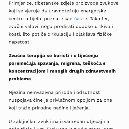
Primjerice, tibetanske zdjele proizvode zvukove
koji se vjeruje da uravnotežuju energetske
centre u tijelu, poznate kao
čakre
. Također,
zvučni valovi mogu prodirati duboko u tkivo i
kosti, što potiče cirkulaciju i olakšava fizičke
napetosti.
Zvučna terapija se koristi i u liječenju
poremećaja spavanja, migrena, teškoća s
koncentracijom i mnogih drugih zdravstvenih
problema
Njezina neinvazivna priroda
i odsutnost
nuspojava čine je privlačnom opcijom za one
koji traže prirodne načine liječenja.
U zaključku, zvuk ima izvanredan utjecaj na