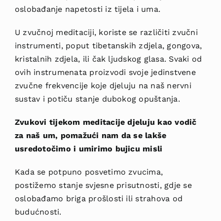
oslobađanje napetosti iz tijela i uma.
U zvučnoj meditaciji, koriste se različiti zvučni
instrumenti, poput tibetanskih zdjela, gon
gova,
kristalnih zdjela, ili čak ljudskog glasa. Svaki od
ovih instrumenata proizvodi svoje jedinstvene
zvučne frekvencije koje djeluju na naš nervni
sustav i potiču stanje dubokog opuštanja.
Zvukovi tijekom med
itacije djeluju kao vodič
za naš um, pomažući nam da se lakše
usredotočimo i umirimo bujicu misli
Kada se potpuno posvetimo zvucima
,
postižemo stanje svjesne prisutnosti, gdje se
oslobađamo briga prošlosti ili strahova od
budućnosti.