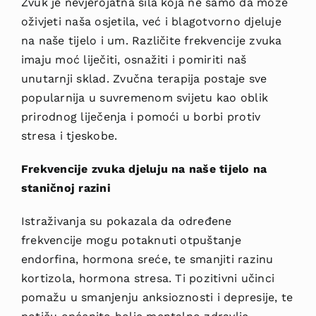
Zvuk je nevjer
ojatna sila koja ne samo da
može
oživjeti naša osjetila, već i blagotvorno djeluje
na naše tijelo i um. Različite frekvencije zvuka
imaju
moć liječiti, osnažiti i pomiriti naš
unutarnji sklad. Zvučna terapija postaje sve
popularnija u suvremenom svijetu kao oblik
prirodno
g liječenja i pomoći u borbi protiv
stresa i tjeskobe.
Frekvencije zvuka djeluj
u na naše tijelo na
staničnoj razini
Istraživ
anja su pokazala da određene
frekvencije mogu
potaknuti otpuštanje
endorfina, hormona sreće, te smanjiti razinu
kortizola, hormona stresa. Ti pozitivni učinci
pomažu u smanjenju anksioznosti i depresije, te