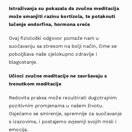
Istraživanja su pokazala da zvučna meditacija
može
smanjiti razinu kortizola, te potaknuti
lučenje endorfina, hormona sreće
Ovaj fiziološki odgovor pomaže nam u
suočavanju sa stresom na bolji način, čime se
poboljšava naše cjelokupno zdravlje i
blagostanje.
Učinci zvučne meditacije ne završavaju s
trenutkom meditacije
Redovita praksa može rezultirati dugotrajnim
pozitivnim pr
omjenama u našem životu.
Osjećamo se smirenije, spremnije za suočavanje
s izazovima, i postajemo svjesniji svojih misli i
emocija.