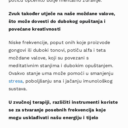
potiču općenito bolje mentalno zdravlje.
Zvuk također utječe na naše moždane valove,
što može dovesti do dubokog opuštanja i
povećane kreativnosti
Niske frekvencije, poput onih koje
proizvode
gongovi ili duboki tonovi, potiču alfa i teta
moždane valove, koji su
povezani s
meditativnim stanjima i dubokim opuštanjem.
Ovakvo stanje uma može pomoći u smanjenju
stresa
, poboljšanju sna i jačanju imunološkog
sustava.
U zvučnoj te
rapiji, različiti instrumenti koriste
se za stvaranje posebnih frekvencija koje
mogu usklađivati našu energiju i tijelo