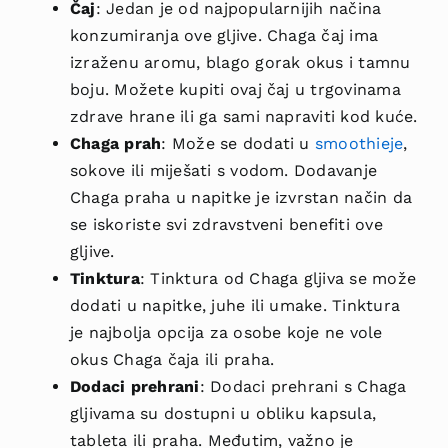
Čaj
: Jedan je od najpopularnijih načina
konzumiranja ove gljive. Chaga čaj ima
izraženu aromu, blago gorak okus i tamnu
boju. Možete kupiti ovaj čaj u trgovinama
zdrave hrane ili ga sami napraviti kod kuće.
Chaga prah
: Može se dodati u
smoothieje
,
sokove ili miješati s vodom. Dodavanje
Chaga praha u napitke je izvrstan način da
se iskoriste svi zdravstveni benefiti ove
gljive.
Tinktura
: Tinktura od Chaga gljiva se može
dodati u napitke, juhe ili umake. Tinktura
je najbolja opcija za osobe koje ne vole
okus Chaga čaja ili praha.
Dodaci prehrani
: Dodaci prehrani s Chaga
gljivama su dostupni u obliku kapsula,
tableta ili praha. Međutim, važno je