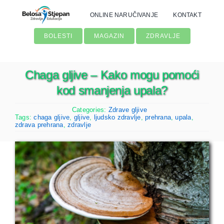
Skip
ONLINE NARUČIVANJE
KONTAKT
to
content
BOLESTI
MAGAZIN
ZDRAVLJE
Chaga gljive – Kako mogu pomoći
kod smanjenja upala?
Categories:
Zdrave gljive
Tags:
chaga gljive
,
gljive
,
ljudsko zdravlje
,
prehrana
,
upala
,
zdrava prehrana
,
zdravlje