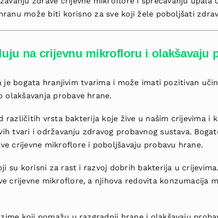
žavanju zdrave crijevne mikroflore i sprečavanju upala
rehranu može biti korisno za sve koji žele poboljšati zdra
eluju na crijevnu mikrofloru i olakšavaju
oja je bogata hranjivim tvarima i može imati pozitivan uči
o olakšavanja probave hrane.
d različitih vrsta bakterija koje žive u našim crijevima i 
jivih tvari i održavanju zdravog probavnog sustava. Bog
e crijevne mikroflore i poboljšavaju probavu hrane.
i su korisni za rast i razvoj dobrih bakterija u crijevim
e crijevne mikroflore, a njihova redovita konzumacija m
enzime koji pomažu u razgradnji hrane i olakšavaju prob