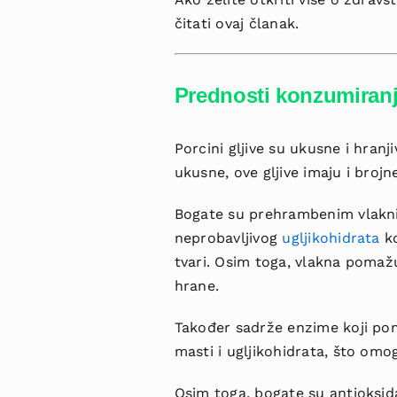
čitati ovaj članak.
Prednosti konzumiranja
Porcini gljive su ukusne i hran
ukusne, ove gljive imaju i broj
Bogate su prehrambenim vlaknim
neprobavljivog
ugljikohidrata
ko
tvari. Osim toga, vlakna pomažu
hrane.
Također sadrže enzime koji pom
masti i ugljikohidrata, što omogu
Osim toga, bogate su antioksid