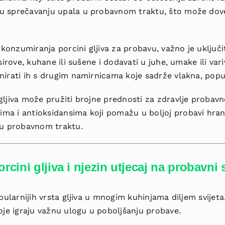
 sprečavanju upala u probavnom traktu, što može doves
 konzumiranja porcini gljiva za probavu, važno je uključi
sirove, kuhane ili sušene i dodavati u juhe, umake ili vari
irati ih s drugim namirnicama koje sadrže vlakna, poput 
gljiva može pružiti brojne prednosti za zdravlje probav
a i antioksidansima koji pomažu u boljoj probavi hran
 u probavnom traktu.
orcini gljiva i njezin utjecaj na probavni
pularnijih vrsta gljiva u mnogim kuhinjama diljem svijeta
oje igraju važnu ulogu u poboljšanju probave.