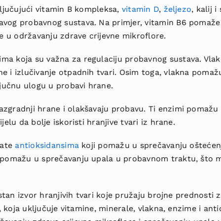
ključujući vitamin B kompleksa,
vitamin D
,
željezo
, kalij 
vog probavnog sustava. Na primjer, vitamin B6 pomaže u
že u održavanju zdrave crijevne mikroflore.
a koja su važna za regulaciju probavnog sustava. Vlak
e i izlučivanje otpadnih tvari. Osim toga, vlakna pomaž
ljučnu ulogu u probavi hrane.
zgradnji hrane i olakšavaju probavu. Ti enzimi pomažu u
elu da bolje iskoristi hranjive tvari iz hrane.
gate
antioksidansima
koji pomažu u sprečavanju oštećen
 pomažu u sprečavanju upala u probavnom traktu, što m
rstan izvor hranjivih tvari koje pružaju brojne prednosti
a, koja uključuje vitamine, minerale, vlakna, enzime i ant