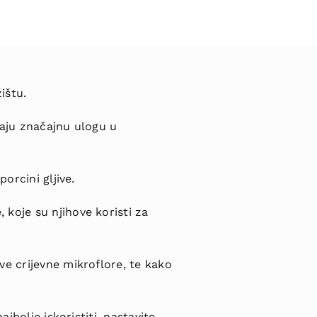
ištu.
maju značajnu ulogu u
orcini gljive.
koje su njihove koristi za
ve crijevne mikroflore, te kako
jbolje iskoristiti, nastavite