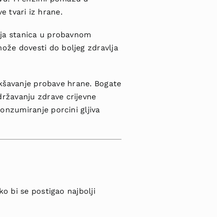
e tvari iz hrane.
nja stanica u probavnom
ože dovesti do boljeg zdravlja
lakšavanje probave hrane. Bogate
ržavanju zdrave crijevne
onzumiranje porcini gljiva
o bi se postigao najbolji