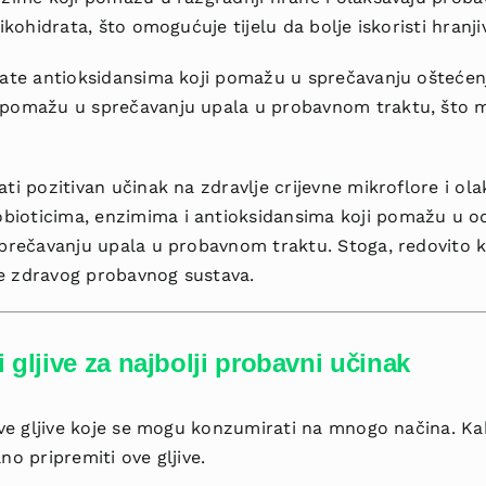
ikohidrata, što omogućuje tijelu da bolje iskoristi hranjiv
ogate antioksidansima koji pomažu u sprečavanju ošteće
 pomažu u sprečavanju upala u probavnom traktu, što m
ati pozitivan učinak na zdravlje crijevne mikroflore i o
bioticima, enzimima i antioksidansima koji pomažu u od
sprečavanju upala u probavnom traktu. Stoga, redovito k
je zdravog probavnog sustava.
 gljive za najbolji probavni učinak
jive gljive koje se mogu konzumirati na mnogo načina. Kak
no pripremiti ove gljive.