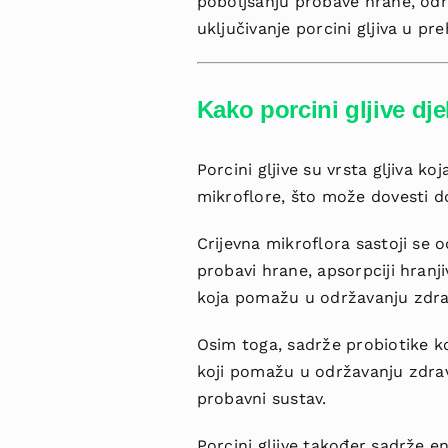
poboljšanju probave hrane, odr
uključivanje porcini gljiva u p
Kako porcini gljive dj
Porcini gljive su vrsta gljiva k
mikroflore, što može dovesti d
Crijevna mikroflora sastoji se o
probavi hrane, apsorpciji hran
koja pomažu u održavanju zdrav
Osim toga, sadrže probiotike koj
koji pomažu u održavanju zdrav
probavni sustav.
Porcini gljive također sadrže 