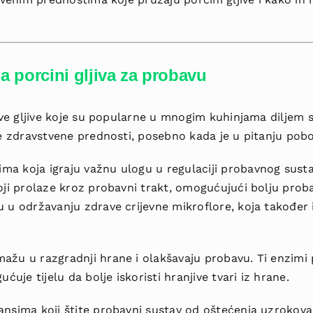
 porcini gljiva za probavu
jive gljive koje su popularne u mnogim kuhinjama diljem 
ne zdravstvene prednosti, posebno kada je u pitanju pobo
a koja igraju važnu ulogu u regulaciji probavnog susta
ji prolaze kroz probavni trakt, omogućujući bolju proba
 u održavanju zdrave crijevne mikroflore, koja također 
ažu u razgradnji hrane i olakšavaju probavu. Ti enzim
ćuje tijelu da bolje iskoristi hranjive tvari iz hrane.
ansima koji štite probavni sustav od oštećenja uzrokov