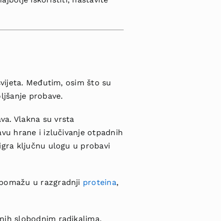
svijeta. Međutim, osim što su
ljšanje probave.
va. Vlakna su vrsta
vu hrane i izlučivanje otpadnih
igra ključnu ulogu u probavi
i pomažu u razgradnji
proteina
,
anih slobodnim radikalima.