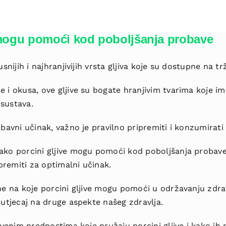
 mogu pomoći kod poboljšanja probave
snijih i najhranjivijih vrsta gljiva koje su dostupne na trž
 i okusa, ove gljive su bogate hranjivim tvarima koje i
sustava.
bavni učinak, važno je pravilno pripremiti i konzumirati p
ako porcini gljive mogu pomoći kod poboljšanja probave, 
ipremiti za optimalni učinak.
ne na koje porcini gljive mogu pomoći u održavanju zdra
 utjecaj na druge aspekte našeg zdravlja.
tvenim prednostima koje pružaju porcini gljive i kako ih na