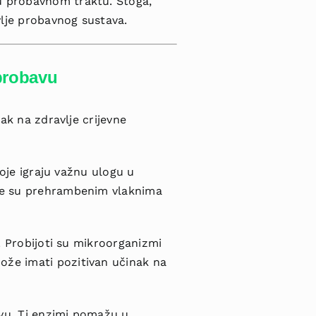
 u probavnom traktu. Stoga,
vlje probavnog sustava.
 probavu
nak na zdravlje crijevne
koje igraju važnu ulogu u
ate su prehrambenim vlaknima
a. Probijoti su mikroorganizmi
ože imati pozitivan učinak na
avu. Ti enzimi pomažu u