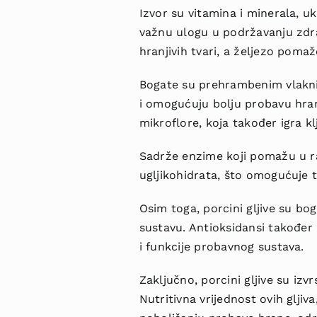
Izvor su vitamina i minerala, u
važnu ulogu u podržavanju zdra
hranjivih tvari, a željezo poma
Bogate su prehrambenim vlaknim
i omogućuju bolju probavu hran
mikroflore, koja također igra k
Sadrže enzime koji pomažu u ra
ugljikohidrata, što omogućuje tij
Osim toga, porcini gljive su bo
sustavu. Antioksidansi također
i funkcije probavnog sustava.
Zaključno, porcini gljive su izv
Nutritivna vrijednost ovih gljiv