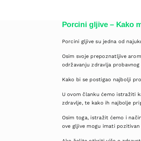
Porcini gljive – Kako
Porcini gljive su jedna od najuku
Osim svoje prepoznatljive arome
održavanju zdravlja probavnog 
Kako bi se postigao najbolji pro
U ovom članku ćemo istražiti k
zdravlje, te kako ih najbolje pr
Osim toga, istražit ćemo i nači
ove gljive mogu imati pozitivan
Ako želite otkriti više o zdravs