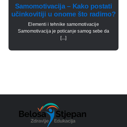
Samomotivacija – Kako postati
učinkovitiji u onome što radimo?
Elementi i tehnike samomotivacije
Samomotivacija je poticanje samog sebe da
[...]