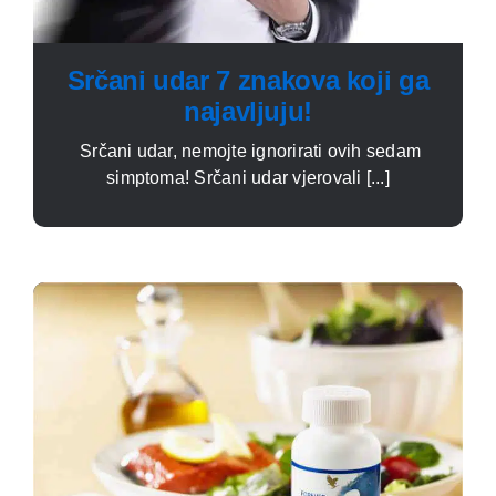
Srčani udar 7 znakova koji ga
najavljuju!
Srčani udar, nemojte ignorirati ovih sedam
simptoma! Srčani udar vjerovali [...]