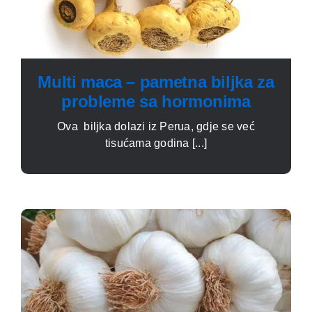
Multi maca – pametna biljka za
probleme sa hormonima
Ova biljka dolazi iz Perua, gdje se već
tisućama godina [...]