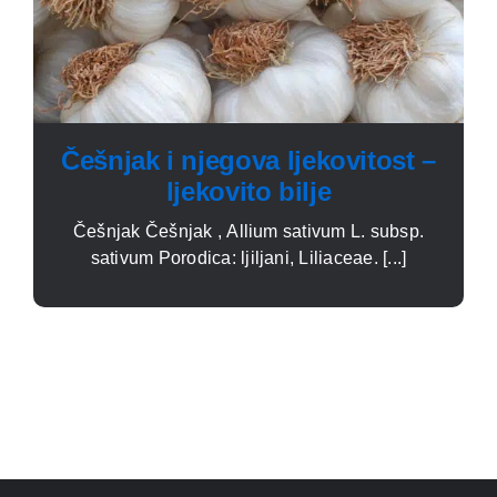
Češnjak i njegova ljekovitost –
ljekovito bilje
Češnjak Češnjak , Allium sativum L. subsp.
sativum Porodica: ljiljani, Liliaceae. [...]