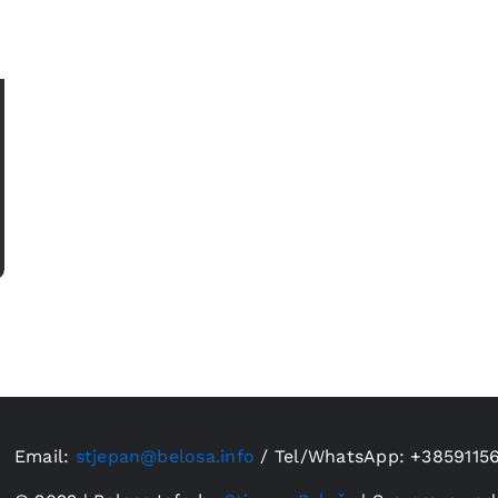
Email:
stjepan@belosa.info
/
Tel/WhatsApp: +3859115