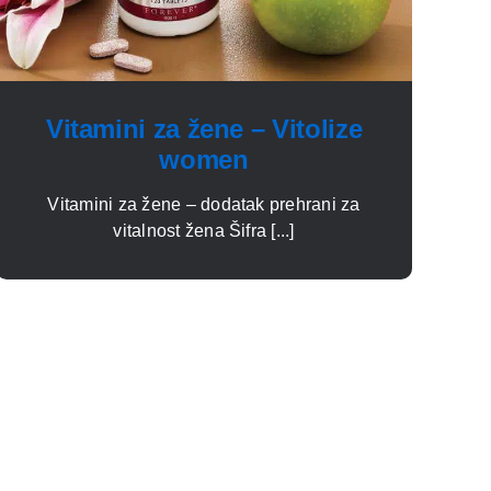
Vitamini za žene – Vitolize
women
Vitamini za žene – dodatak prehrani za
vitalnost žena Šifra [...]