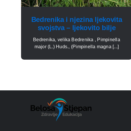
Bedrenika i njezina ljekovita
svojstva – ljekovito bilje
Bedrenika, velika Bedrenika , Pimpinella
major (L.) Huds., (Pimpinella magna [...]