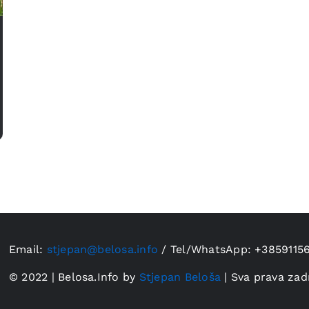
Email:
stjepan@belosa.info
/
Tel/WhatsApp: +3859115
© 2022 | Belosa.Info by
Stjepan Beloša
| Sva prava zad