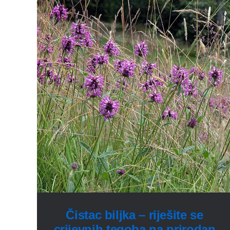
Čistac biljka – riješite se
crijevnih tegoba na prirodan