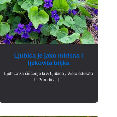
Ljubica je jako mirisna i
ljekovita biljka
Ljubica za čišćenje krvi Ljubica , Viola odorata
L. Porodica: [...]