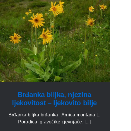
Brđanka biljka, njezina
ljekovitost – ljekovito bilje
Brđanka biljka brđanka , Arnica montana L.
Porodica: glavočike cjevnjače, [...]