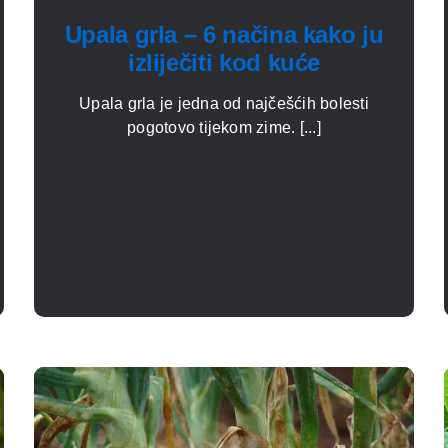
Upala grla – 6 načina kako ju
izliječiti kod kuće
Upala grla je jedna od najčešćih bolesti
pogotovo tijekom zime. [...]