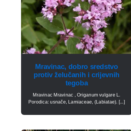
Mravinac, dobro sredstvo
protiv želučanih i crijevnih
tegoba
Mravinac Mravinac , Origanum vulgare L.
Porodica: usnače, Lamiaceae, (Labiatae). [...]