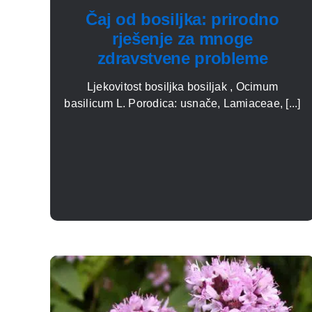
Čaj od bosiljka: prirodno
rješenje za mnoge
zdravstvene probleme
Ljekovitost bosiljka bosiljak , Ocimum
basilicum L. Porodica: usnače, Lamiaceae, [...]