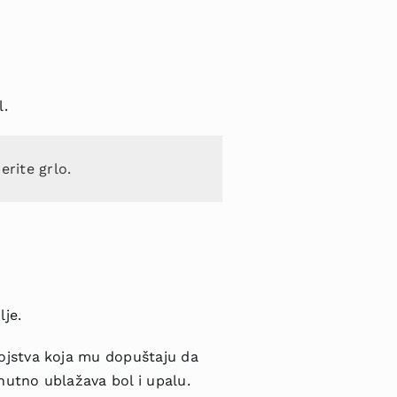
l.
erite grlo.
lje.
ojstva koja mu dopuštaju da
enutno ublažava bol i upalu.