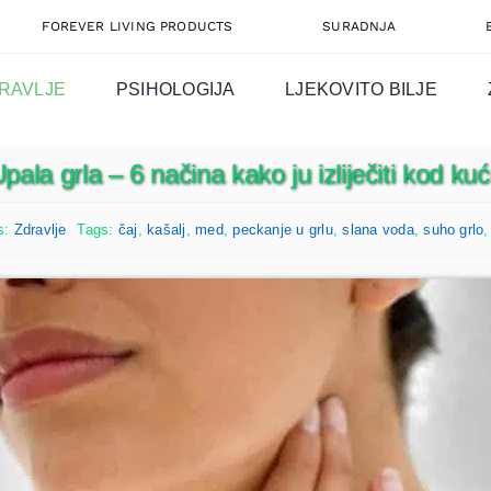
FOREVER LIVING PRODUCTS
SURADNJA
RAVLJE
PSIHOLOGIJA
LJEKOVITO BILJE
pala grla – 6 načina kako ju izliječiti kod ku
s:
Zdravlje
Tags:
čaj
,
kašalj
,
med
,
peckanje u grlu
,
slana voda
,
suho grlo