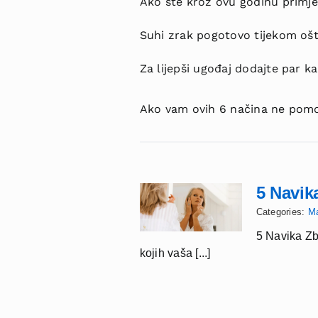
Ako ste kroz ovu godinu primjet
Suhi zrak pogotovo tijekom ošt
Za lijepši ugođaj dodajte par k
Ako vam ovih 6 načina ne pomogn
5 Navik
Categories:
M
5 Navika Zb
kojih vaša [...]