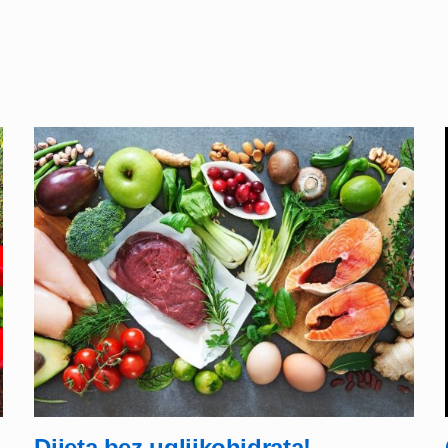
Dijeta bez ugljikohidrata!