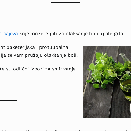
h čajeva
koje možete piti za olakšanje boli upale grla.
antibaketerijska i protuupalna
cija te vam pružaju olakšanje boli.
e su odlični izbori za smirivanje