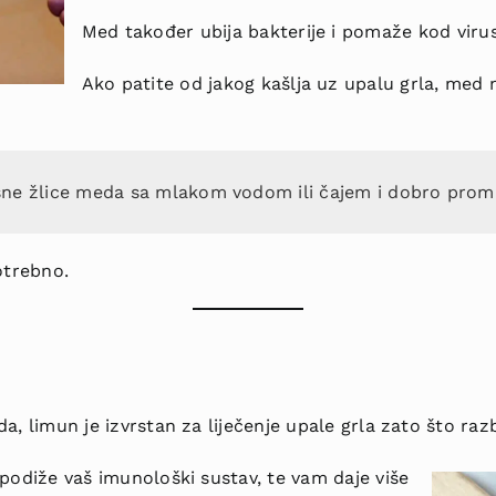
Med također ubija bakterije i pomaže kod virusn
Ako patite od jakog kašlja uz upalu grla, med 
šne žlice meda sa mlakom vodom ili čajem i dobro promi
otrebno.
, limun je izvrstan za liječenje upale grla zato što razb
podiže vaš imunološki sustav, te vam daje više