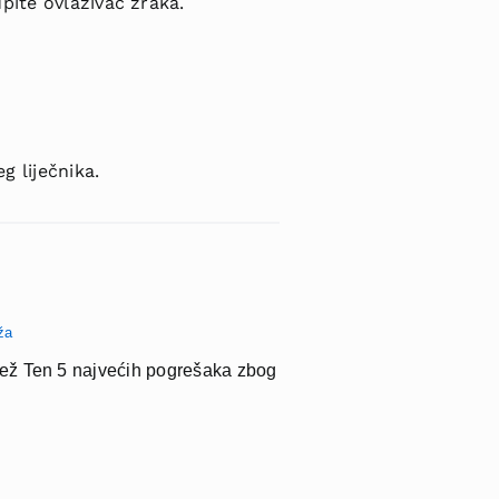
pite ovlaživač zraka.
g liječnika.
ža
jež Ten 5 najvećih pogrešaka zbog