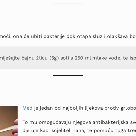
oći, ona će ubiti bakterije dok otapa sluz i olakšava bo
ešajte čajnu žlicu (5g) soli s 250 ml mlake vode, te isp
Med
je jedan od najboljih lijekova protiv grlobo
To mu omogućavaju njegova antibakterijska sv
djeluje kao iscjelitelj rana, te pomoću toga tr