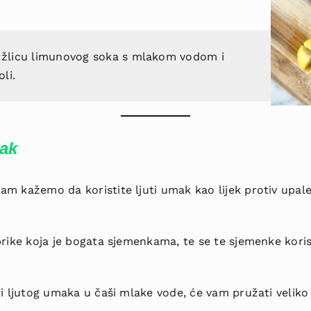
.
 žlicu limunovog soka s mlakom vodom i
li.
mak
 kažemo da koristite ljuti umak kao lijek protiv upale 
rike koja je bogata sjemenkama, te se te sjemenke koris
i ljutog umaka u čaši mlake vode, će vam pružati veliko