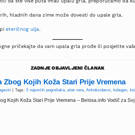
ili da ste više puta imali upalu grla, preporučamo da ku
rih, hladnih dana zime može dovesti do upale grla.
api
eteričnog ulja
.
e pričekajte da vam upala grla prođe ili posjetite vaše
ZADNJE OBJAVLJENI ČLANAK
a Zbog Kojih Koža Stari Prije Vremena
agazin
|
Tags:
5 najvećih pogrešaka
,
aloe vera
,
Antioksidansi
,
kolagen
,
ko
og Kojih Koža Stari Prije Vremena – Belosa.info Vodič za Sv